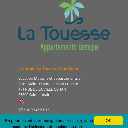
Locations La Touesse Saint Malo
Location Maisons et appartements a
Saint Malo - Dinard et Saint Lunaire
171 RUE DE LA VILLE GEHAN
35800 Saint Lunaire
Tél : 02 99 46 61 13
E-mail : camping-de-la-
touesse@orange.fr
En poursuivant votre navigation sur ce site, vous
OK
Site : www.latouessesaintmalo.fr
acceptez l'utilisation de cookies ou autres