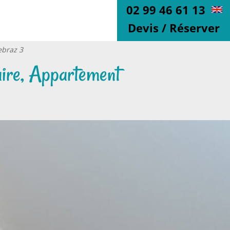
02 99 46 61 13
Devis / Réserver
ebraz 3
aire, Appartement