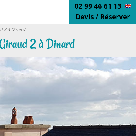
02 99 46 61 13
Devis / Réserver
d 2 à Dinard
 Giraud 2 à Dinard