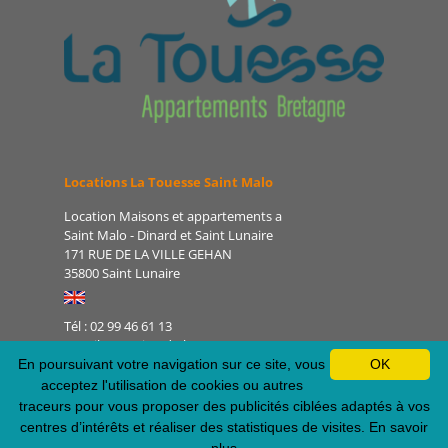
Locations La Touesse Saint Malo
Location Maisons et appartements a
Saint Malo - Dinard et Saint Lunaire
171 RUE DE LA VILLE GEHAN
35800 Saint Lunaire
Tél : 02 99 46 61 13
E-mail : camping-de-la-
touesse@orange.fr
En poursuivant votre navigation sur ce site, vous
OK
Site : www.latouessesaintmalo.fr
acceptez l'utilisation de cookies ou autres
traceurs pour vous proposer des publicités ciblées adaptés à vos
centres d’intérêts et réaliser des statistiques de visites.
En savoir
Mentions légales
-
Plan du site
-
Politique de confidentialité
-
Nos flux RSS