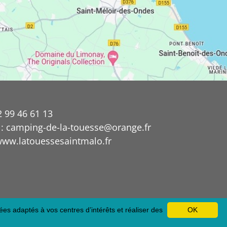
2 99 46 61 13
 : camping-de-la-touesse@orange.fr
 www.latouessesaintmalo.fr
ées adaptés à vos centres d’intérêts et réaliser des
OK
tion et référencement Site internet E-comouest - Saint Lunaire