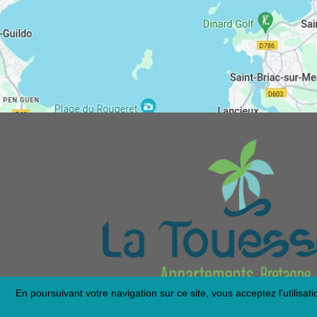
En poursuivant votre navigation sur ce site, vous acceptez l'utilisa
Mentions légales
-
Plan du site
-
Politique de confidentialité
-
N