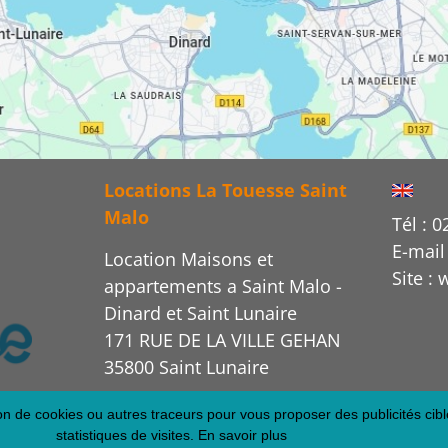
Locations La Touesse Saint
Malo
Tél : 0
E-mail
Location Maisons et
Site :
appartements a Saint Malo -
Dinard et Saint Lunaire
171 RUE DE LA VILLE GEHAN
35800 Saint Lunaire
tion de cookies ou autres traceurs pour vous proposer des publicités cibl
statistiques de visites.
En savoir plus
os flux RSS
Créa