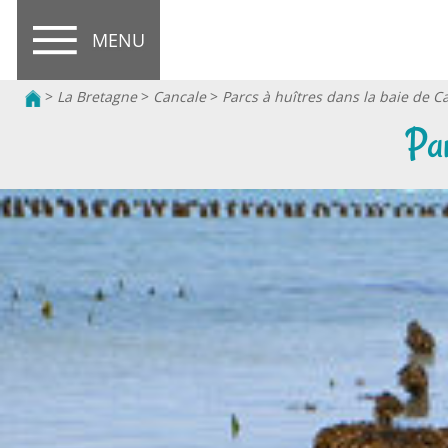
MENU
>
La Bretagne
>
Cancale
>
Parcs à huîtres dans la baie de C
Par