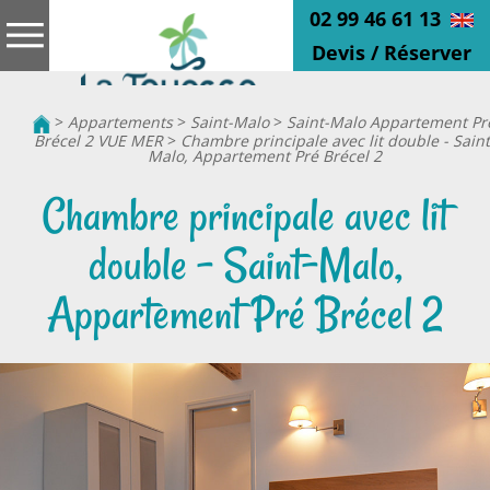
02 99 46 61 13
Devis / Réserver
>
Appartements
>
Saint-Malo
>
Saint-Malo Appartement Pr
Brécel 2 VUE MER
>
Chambre principale avec lit double - Saint
Malo, Appartement Pré Brécel 2
Chambre principale avec lit
double - Saint-Malo,
Appartement Pré Brécel 2