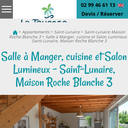
02 99 46 61 13
Devis / Réserver
>
Appartements
>
Saint-Lunaire
>
Saint-Lunaire Maison
Roche Blanche 3
>
Salle à Manger, cuisine et Salon Lumineux 
Saint-Lunaire, Maison Roche Blanche 3
Salle à Manger, cuisine et Salon
Lumineux - Saint-Lunaire,
Maison Roche Blanche 3